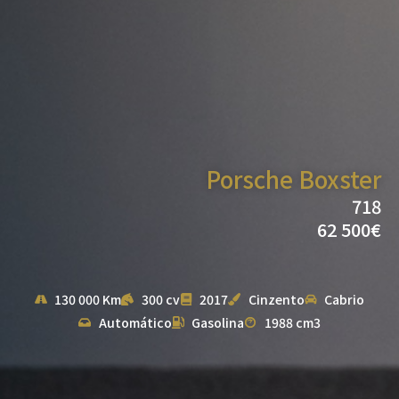
Porsche Boxster
718
62 500€
130 000 Km
300 cv
2017
Cinzento
Cabrio
Automático
Gasolina
1988 cm3