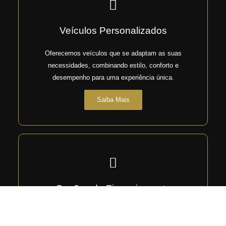
Veículos Personalizados
Oferecemos veículos que se adaptam as suas
necessidades, combinando estilo, conforto e
desempenho para uma experiência única.
Saiba Mais
Opções de Financiamento
Facilitamos a realização do seu sonho com diversas
opções de financiamento flexíveis, adaptadas ao seu